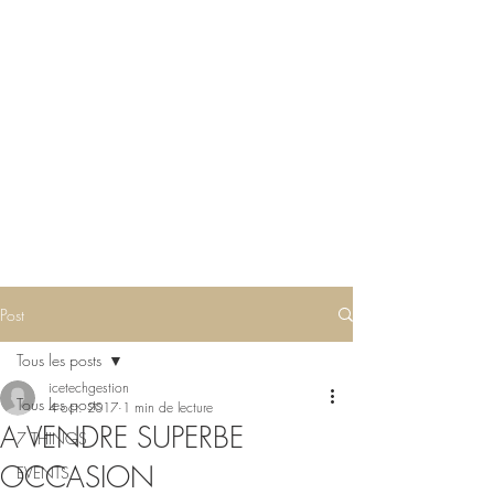
Post
Tous les posts
icetechgestion
Tous les posts
4 oct. 2017
1 min de lecture
A VENDRE SUPERBE
7 THINGS
OCCASION
EVENTS