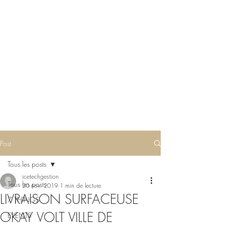
Post
Tous les posts
icetechgestion
Tous les posts
20 nov. 2019
1 min de lecture
LIVRAISON SURFACEUSE
7 THINGS
OKAY VOLT VILLE DE
EVENTS