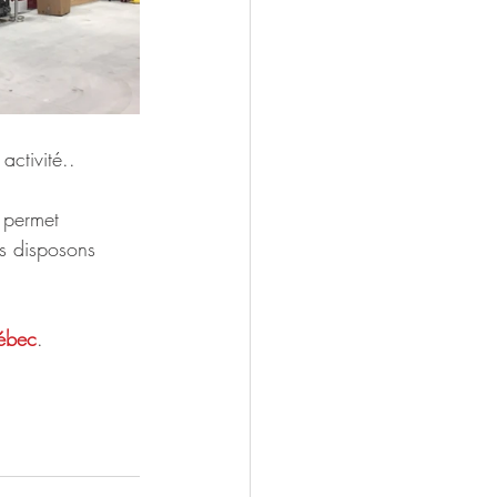
ctivité..
s permet 
s disposons 
uébec
.