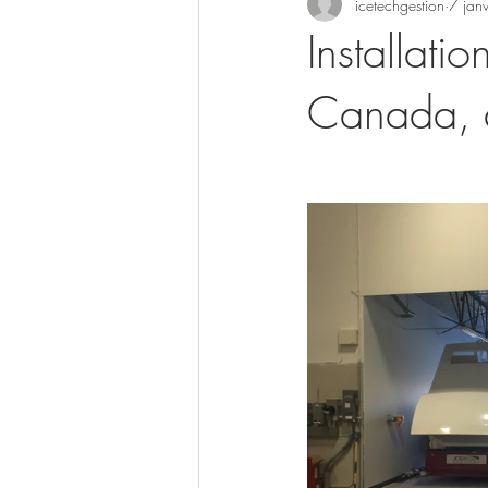
icetechgestion
7 jan
Installati
Canada, 