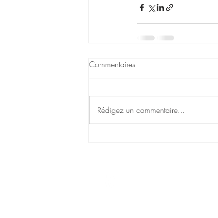
Commentaires
Rédigez un commentaire...
Suivez-nous sur notre page faceb
Contactez-nous par mail :
directionicetech@gmail.com