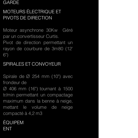
GARDE
MOTEURS ÉLECTRIQUE
ET
PIVOTS DE DIRECTION
Moteur asynchrone 30Kw Géré
par un convertisseur Curtis.
Pivot de direction permettant un
rayon de courbure de 3m80 (12'
6")
SPIRALES ET CONVOYEUR
Spirale de Ø 254 mm
(10") avec
frondeur de
Ø 406 mm (16") tournant à 1500
tr/min permettant un compactage
maximum dans la benne à neige,
mettant le volume de neige
compacté à 4,2 m3
ÉQUIPEM
ENT