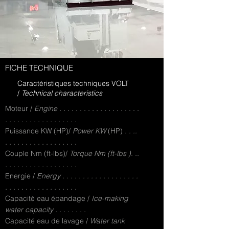
FICHE TECHNIQUE
Caractéristiques techniques VOLT
/
Technical characteristics
Moteur /
Engine . . . . . . . . . . . . . . . . . . . .
. . . . . . . . . . . . . . . . . .
Puissance KW (HP)/
Power KW
(HP)
. . ..
. . . . . . . . . . . . . . . . . .
Couple Nm (ft-lbs)/
Torque Nm (ft-lbs ). ..
. . . . . . . . . . . . . . . . . .
Energie /
Energy . . . . . . . . . . . . . . . . . . .
. . . . . . . . . . . . . . . . . .
Capacité eau épandage /
Ice-making
water capacity . . . . . . . .
Capacité eau de lavage /
Water tank