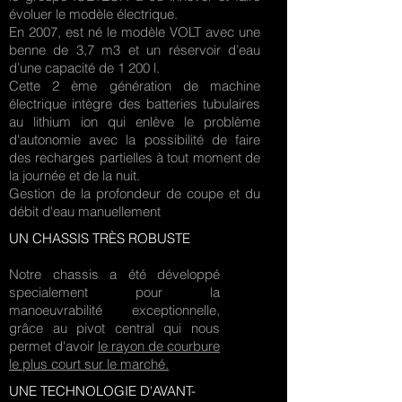
évoluer le modèle électrique.
En 2007, est né le modèle VOLT avec une
benne de 3,7 m3 et un réservoir d’eau
d’une capacité de 1 200 l.
Cette 2 ème génération de machine
électrique intègre des batteries tubulaires
au lithium ion qui enlève le problème
d'autonomie avec la possibilité de faire
des recharges partielles à tout moment de
la journée et de la nuit.
Gestion de la profondeur de coupe et du
débit d'eau manuellement
UN CHASSIS TRÈS ROBUSTE
Notre chassis a été développé
specialement pour la
manoeuvrabilité exceptionnelle,
grâce au pivot central qui nous
permet d'avoir
le rayon de courbure
le plus court sur le marché.
UNE TECHNOLOGIE D'AVANT-